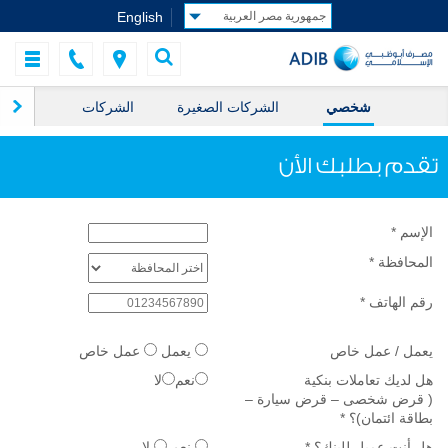
English
شخصي
الشركات الصغيرة
الشركات
ال
تقدم بطلبك الأن
الإسم
*
المحافظة
*
رقم الهاتف
*
يعمل / عمل خاص
يعمل
عمل خاص
هل لديك تعاملات بنكية
نعم
لا
( قرض شخصى – قرض سيارة –
بطاقة ائتمان)؟
*
هل أنت عميل للبنك؟
*
نعم
لا