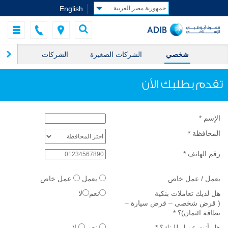
English
شخصي
الشركات الصغيرة
الشركات
ال
تقدم بطلبك الأن
الإسم
*
المحافظة
*
رقم الهاتف
*
يعمل / عمل خاص
يعمل
عمل خاص
هل لديك تعاملات بنكية
نعم
لا
( قرض شخصى – قرض سيارة –
بطاقة ائتمان)؟
*
هل أنت عميل للبنك؟
*
نعم
لا