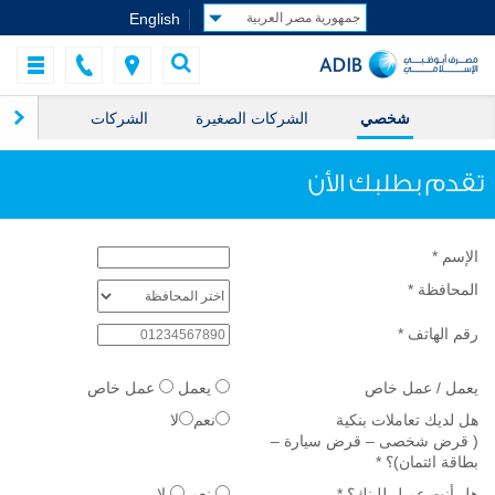
English
شخصي
الشركات الصغيرة
الشركات
ال
تقدم بطلبك الأن
الإسم
*
المحافظة
*
رقم الهاتف
*
يعمل / عمل خاص
يعمل
عمل خاص
هل لديك تعاملات بنكية
نعم
لا
( قرض شخصى – قرض سيارة –
بطاقة ائتمان)؟
*
هل أنت عميل للبنك؟
*
نعم
لا