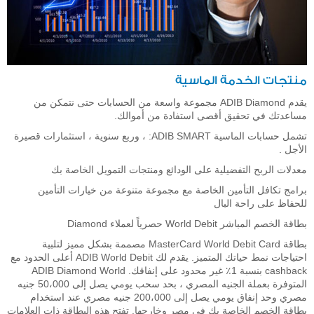
منتجات الخدمة الماسية
يقدم ADIB Diamond مجموعة واسعة من الحسابات حتى نتمكن من
مساعدتك في تحقيق أقصى استفادة من أموالك.
تشمل حسابات الماسية ADIB SMART: ، وربع سنوية ، استثمارات قصيرة
الأجل .
معدلات الربح التفضيلية على الودائع ومنتجات التمويل الخاصة بك
برامج تكافل التأمين الخاصة مع مجموعة متنوعة من خيارات التأمين
للحفاظ على راحة البال
بطاقة الخصم المباشر World Debit حصرياً لعملاء Diamond
بطاقة MasterCard World Debit Card مصممة بشكل مميز لتلبية
احتياجات نمط حياتك المتميز. يقدم لك ADIB World Debit أعلى الحدود مع
cashback بنسبة 1٪ غير محدود على إنفاقك. ADIB Diamond World
المتوفرة بعملة الجنيه المصري ، بحد سحب يومي يصل إلى 50،000 جنيه
مصري وحد إنفاق يومي يصل إلى 200،000 جنيه مصري عند استخدام
بطاقة الخصم الخاصة بك في مصر وخارجها. تفتح هذه البطاقة ذات العلامات