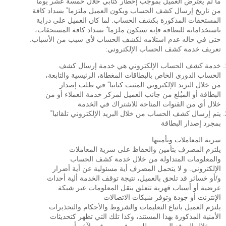
ما لم يعترض العميل بموجب إخطار كتابي خلال خمسة عشر يوما ً
من تاريخ إرسال كشف الحساب ويكون العميل ملتزما ً بسداد كافة
المستحقات المذكورة بكشف الحساب. لما كان العميل على دراية
باستخداماته للبطاقة فإنه سيكون ملزما ً بسداد كافة المستحقات،
حتى في حاله عدم استلامه لكشف الحساب لأي سبب من الأسباب.
تعريف خدمة كشف الحساب الإلكتروني:
خدمة كشف الحساب الإلكتروني هي خدمة إرسال كشف
الحساب الدوري الخاص بالبطاقات المغطاة، الرئيسية والتابعة،
من خلال البريد الإلكتروني المثبت كتابيا ً في طلب إصدار
البطاقة أو المبُلغ من جانب العميل لمركز خدمة العملاء أو من
خلال أي من القنوات المتاحة للاشتراك في الخدمة
يتم إرسال كشف الحساب من خلال البريد الإلكتروني تلقائيا ً
بمجرد إصدار البطاقة
سرية المعاملات وتأمينها:
يلتزم المصرف بتأمين والحفاظ على سرية المعاملات
والمعلومات المتداولة من خلال خدمة كشف الحساب
الإلكتروني. و لا يتحمل المصرف أية مسئولية عن أية أضرار
و/أو خسائر قد تلحق بالعميل، نتيجة توقف الخدمة ألية أحداث
عرضية أو أسباب قهرية تتعلق بنقل المعلومات عبر شبكة
الإنترنت أو جودة وتوفر شبكات الاتصالات
يلتزم العميل باتباع التعليمات والشروط والأحكام والتحذيرات
الأمنية المذكورة بهذا المستند، وكذا تلك التي تظهر كتحديثات