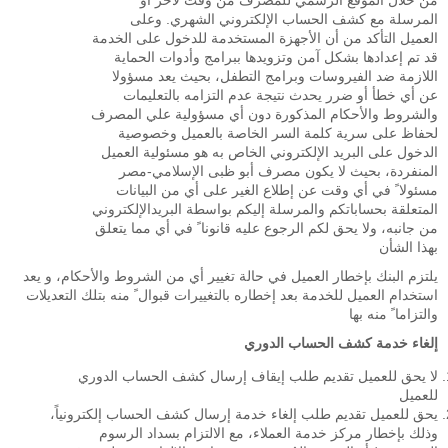
من خلال الموقع الرسمي للمصرف من وقت لآخر أو
المرسلة مع كشف الحساب الإلكتروني الشهري. وعلى
العميل التأكد من أن الأجهزة المستخدمة للدخول على الخدمة
قد تم إعدادها بشكل آمن وتزويدها ببرامج وأدوات الحماية
اللازمة ضد الفيروسات وبرامج التطفل، بحيث يعد مسؤولا
عن أي خطأ أو ضرر يحدث نتيجة عدم التزامه بالتعليمات
والشروط والأحكام المذكورة دون أي مسؤولية علي المصرف
لحفاظ على سرية كلمة السر الخاصة بالعميل وخصوصية
الدخول على البريد الإلكتروني الخاص به هو مسئولية العميل
المنفردة، بحيث لا يكون مصرف أبو ظبى الإسلامي-مصر
مسئولا ً في أي وقت عن إطلاع الغير على أي من البيانات
المتعلقة بحساباتكم والمرسلة إليكم بواسطة البريدالإلكتروني
من جانبه، ولا يحق لكم الرجوع عليه قانونا ً في أي مما يتعلق
بهذا الشأن
يلتزم البنك بإخطار العميل في حالة تغيير أي من الشروط والأحكام، و يعد
استخدام العميل للخدمة بعد إخطاره بالتغييرات قبوال ً منه بتلك التعديلات
والتزاما ً منه بها
إلغاء خدمة كشف الحساب الدوري
لا يحق للعميل تقديم طلب إيقاف إرسال كشف الحساب الدوري
للعميل
يحق للعميل تقديم طلب إلغاء خدمة إرسال كشف الحساب إلكترونياً،
وذلك بإخطار مركز خدمة العملاء، مع الالتزام بسداد الرسوم