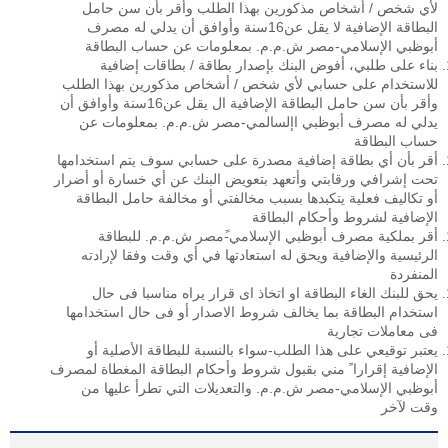
لأي شخص / أشخاص مذكورين بهذا الطلب وأقر بأن سن حامل
البطاقة الإضافية لا يقل عن16سنة وأوافق أن يدلي له مصرف
أبوظبي الإسلامي-مصر ش.م.م. بمعلومات عن حساب البطاقة
بناء على طلبي، أفوض البنك بإصدار بطاقة / بطاقات إضافية
للاستخدام على حسابي لأي شخص / أشخاص مذكورين بهذا الطلب
وأقر بأن سن حامل البطاقة الإضافية ال يقل عن16سنة وأوافق أن
يدلي له مصرف أبوظبي اإلسالمي-مصر ش.م.م. بمعلومات عن
حساب البطاقة
أقر بأن أي بطاقة إضافية مصدرة على حسابي سوف يتم استخدامها
تحت إشرافي ورقابتي وأتعهد بتعويض البنك عن أي خسارة أو أضرار
أو تكاليف فعلية يتكبدها بسبب مخالفتي أو مخالفة حامل البطاقة
الإضافية لشروط وأحكام البطاقة
أقر بملكية مصرف أبوظبي الإسلامي-ًمصر ش.م.م. للبطاقة
الرئيسية والإضافية ويحق له استعادتها في أي وقت وفقا لإرادته
المنفردة
يحق للبنك الغاء البطاقة او اتخاذ اى قرار يراه مناسبا فى حال
استخدام البطاقة بما يخالف شروط الاصدار أو فى حال استخدامها
فى معاملات تجارية
يعتبر توقيعي على هذا الطلب-سواء بالنسبة للبطاقة الأصلية أو
الإضافية إقرارا ً مني بقبول شروط وأحكام البطاقة المغطاة لمصرف
أبوظبي الإسلامي-مصر ش.م.م. والتعديلات التي تطرأ عليها من
وقت لآخر