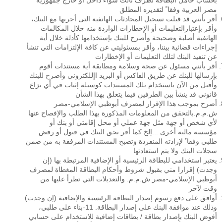
بحساب حامل البطاقة لطرف ثالث سواء داخل أو خارج جمهورية
مصر العربية وفقا ً لتقديره المطلق
أقر بأنني قد قبلت تسجيل المحادثات الهاتفية التى أجريها مع البنك،
وأقر بإعتبارالتعليمات أو الإخطارات الواردة منه خلال المكالمات
الهاتفية أصلية وصحيحة وأصرح للبنك بإستخدامها كأدلة خلال أية
إجراءات قضائية بيننا، وأقر بمسئوليتي عن كافة الإلتزامات التي تنشأ
عن تنفيذ البنك لتلك التعليمات أو الإخطارات
أقر بأنني مسئول عن صحة وسلامة ومطابقة أية مستندات أقوم
بإرسالها للبنك عن طريق الفاكس أو البريد اإللكتروني وأصرح للبنك
وأقبل من الآن باستخدام تلك المستندات كوسيلة إثبات في أي نزاع
قانوني قد ينشأ بين الطرفين فيما يتعلق بهذا الشأن
أصرح بموجب هذا الإقرار لمصرف أبوظبي الإسلامي-مصر
ش.م.م.بالتحقق من المعلومات المذكورة بهذا الطلب والإفصاح عنها
لأي شخص أو جهة مثل جهة عملي أو محل إقامتي أو بنك أو
مؤسسة مالية أخرى ...إلخ كما أقر بحق البنك في قبول أو رفض
طلبي وفقا ً لإرادته المنفردة وتصبح المستندات المرفقة به من ضمن
سجلات البنك ولا يتم استعادتها
يعتبر استخدامي للبطاقة الرئيسية أو الإضافية المرتبطة بها (إن
وجدت) إقرارا مني بقبول شروط وأحكام البطاقة المغطاة لمصرف
أبوظبي الإسلامي-مصر ش.م.م. والتعديلات التي تطرأ عليها من
وقت لآخر
أوافق على دفع رسوم إصدار البطاقة الرئيسية والإضافية (إن وجدت)
وذلك عند موافقة البنك على إصدار البطاقة. 11-بناء على طلبي،
أفوض البنك بإصدار بطاقة / بطاقات إضافية للاستخدام على حسابي