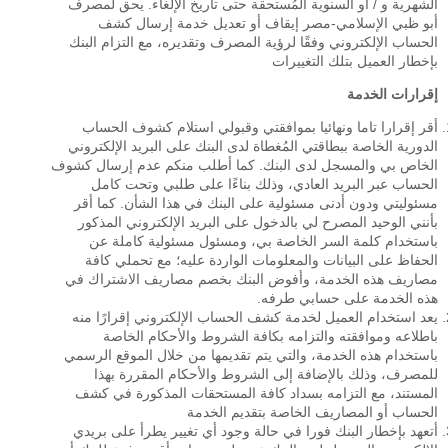
الشهرية و / أو السنوية المُستحقة حتى تاريخ الإلغاء. يحق لمصرف
أبو ظبي الإسلامي-مصر إيقاف أو تعديل خدمة إرسال كشف
الحساب الإلكتروني وفقًا لرؤية المصرف وتقديره، مع التزام البنك
بإخطار العميل بتلك التغييرات
إقرارات الخدمة
أقر إقرارا تاما ونهائيا بموافقتي وقبولي استلام كشوف الحساب
الدورية الخاصة ببطاقتي المُغطاة لدى البنك على البريد الإلكتروني
الخاص بي والمسجل لدى البنك. كما أطلب منكم عدم إرسال كشوف
الحساب عبر البريد العادي، وذلك بناءًا على طلبي وتحت كامل
مسئوليتي ودون أدنى مسئولية على البنك في هذا الشأن. كما أقر
بأنني الوحيد المصرح لي بالدخول على البريد الإلكتروني المذكور
باستخدام كلمة السر الخاصة بي، ومسئول مسئولية كاملة عن
الحفاظ على البيانات والمعلومات الواردة عليه؛ مع تحملي كافة
مصاريف هذه الخدمة، وأفوض البنك بخصم مصاريف الاشتراك في
هذه الخدمة على حسابي طرفه.
يعد استخدام العميل لخدمة كشف الحساب الإلكتروني إقرارًا منه
باطلاعه وموافقته والتزامه بكافة الشروط والأحكام الخاصة
باستخدام هذه الخدمة، والتي يتم تقديمها من خلال الموقع الرسمي
للمصرف، وذلك بالإضافة إلى الشروط والأحكام المقررة بهذا
المستند، مع التزامه بسداد كافة المستحقات المذكورة في كشف
الحساب أو المصاريف الخاصة بتقديم الخدمة
أتعهد بإخطار البنك فورا في حالة وجود أي تغيير يطرأ على بريدي