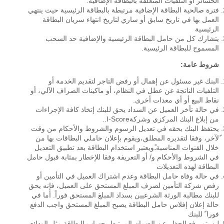
الخسائر أو التلفيات المتعلقة بالبطاقة الإضافية.
فترة صالحية البطاقة الإضافية مرتبطة بالبطاقة الرئيسية حيث ينتهي
العمل بها في تاريخ سابق أو ساري لتاريخ انتهاء سريان البطاقة
الرئيسية
يتشارك كل من حامل البطاقة الرئيسية والإضافية حد السحب
المسموح للبطاقة الرئيسية.
شروط عامة:
البنك غير مسئول عن إهمال أو رفض التاجر لتقديم الخدمة أو
التلفيات الناتجة عن عطل في النظام، أو ماكينات الصراف الآلي، أو
نقاط البيع أو أي معدات أخرى.
في حالة تأخر العميل عن السداد يحق للبنك إتخاذ كافة الإجراءات
من إبلاغ البنك المركزي وشركةI-Score..
يحتفظ البنك بحقه في تعديل الرسوم والشروط والأحكام من وقت
ًلآخر، وفقا لتقديره المطلق،ويقوم بإعلان حاملي البطاقات بها من
خلال القنوات المناسبة.ًويعتبر استخدام البطاقة بعد تطبيق التعديل
في الشروط والأحكام و/ أو التعريفة وفقا للإخطار بمثابة قبول حامل
البطاقة لهذه التعديلات
في حالة وفاة حامل البطاقة وعدم اشتراك العميل في التأمين أو
رفض شركة التأمين لصرف المبلغ المستحق على العميل، فإنه يحق
للبنك مطالبة الورثة الشرعيين بسداد المبلغ المستحق فوراً. أما في
حالة إعلان إفلاس حامل البطاقة يصبح المبلغ المستحق واجب الدفع
فورا ً للبنك
لن يتم رفع الحظر عن الضمان المرتبط بحساب البطاقة مثل الودائع ،