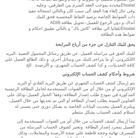
Etisalatمحددة بموجب العقد المبرم بين الطرفين، وعليه
وفى حال إلغاء هذا العقد ألى سبب كان وبالتالي استحالة تنفيذ
ذات الضوابط الخاصة برصيد النقاط المحتسبة فحق للبنك
آنذاك-و دون الرجوع للعميل–تحويل بطاقةADIB-
Etisalatتلقائيا الي بطاقة "كاش باك" و بالتالي تطبيق احكام و
ضوابط هذه البطاقة
يحق للبنك التنازل عن جزء من أرباح المرابحة
للبنك الحق في مراسلة العميل، عن طريق رسائل المحمول النصية ،البريد
االلكتروني، أو ما يتراءى للبنك من وسائل أخري. و ذلك الطالع العميل علي
كافة التحديثات، و كذا كشف الحساب الشهري، و األرصدة ..الخ
شروط وأحكام كشف الحساب الإلكتروني
يتم إرسال كشف الحساب الشهري عن طريق البريد العادي أو البريد
الإلكتروني أو من خلال أي من القنوات المستخدمة لحامل البطاقة الرئيسية
المذكورة في نموذج طلب إصدار البطاقة–وفقا ً الختيار العميل–وذلك على
العناوين المبينة بطلب إصدار البطاقة أو التي تم تحديثها من خلال العميل،
ويلتزم العميل بتحديث البيانات الخاصة به بشكل دوري حتى يتسنى له
استلام كشف الحساب بشكل منتظم
يبدأ إرسال كشف الحساب من خلال أي من القنوات المستخدمة إلى
العميل بمجرد إصدار البطاقة. وتعتبر كشوف الحساب المرسلة من
المصرف نهائية وحجة قاطعة علي صحة الأرصدة والمعاملات، وذلك