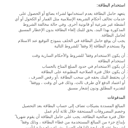
استخدام البطاقة:
يتعهد حامل البطاقة بعدم استخدامها لشراء بضائع أو الحصول على
خدمات تخالف أحكام الشريعة الإسلامية مثل القمار أو الكحول أو أي
أنشطة غير شرعية أو قانونية أخرى. وفي حالة مخالفة الشروط
المذكورة بهذا البند، يحق للبنك إلغاء البطاقة بدون الإخطار المسبق
لحامل البطاقة.
يجب أن يوقع حامل البطاقة في الخلف بنموذج التوقيع عند الاستلام
ولا يستخدم البطاقة إلا وفقا ً للشروط التالية
أن يكون الاستخدام وفقا ً للشروط والأحكام السارية وقت
استخدام البطاقة
أن يكون الاستخدام في حدود المبلغ المتاح بالحساب
أن يكون خلال فترة الصلاحية المطبوعة على البطاقة
أن يحتفظ البنك بحقه في سحب البطاقة ،أو رفض الصرف ،
أو اعتماد الدفع لأي طرف ثالث، وذلك في أي وقت ، ووفقا ً
لتقديره المطلق ودون إشعار مسبق
المدفوعات
المبالغ المسددة بشيكات تضاف إلى حساب البطاقة بعد التحصيل
وخصم المصروفات المستحقة خلال ثلاثة أيام عمل
خلال فترة صالحية البطاقة، يجب على حامل البطاقة أن يقوم شهريا ً
بإيداع جزء من المبالغ المستخدمة من غطاء البطاقة ، وذلك وفقا ً
لشروط عقد المرابحة (إذا قام العميل بشراء سلع دولية لتأمين