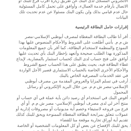
الالكتروني المسجل لدى البنك عن طريق زيارة أقرب فرع للبنك أو
الاتصال بأرقام خدمة العمالء، وأوافق على تحمل كامل المسئولية
حال عدم قيامي بذلك ولن يكون البنك مسئولا عن عدم تحديث تلك
البيانات
إقرارات حامل البطاقة الرئيسية
أقر أنا طالب البطاقة المغطاة لمصرف أبوظبي الإسلامي-مصر
ش.م.م. بأنني أطلعت على الشروط والأحكام المنصوص عليها بهذا
النموذج والمنظمة لاستخدام البطاقة، كما أقر بأن جميع المعلومات
المذكورة بهذا الطلب صحيحة وأتعهد بإخطار البنك بأي تحديث عليها
أوافق على فتح حساب لدى البنك كحساب استثمار بالمضاربة، لإيداع
غطاء البطاقة فيه، بحيث يطبق على هذا الحساب جميع الشروط
والأحكام الأخرى الخاصة بالحساب الاستثماري قصير الأجل الواردة
في عقد الخدمات المصرفية الخاص بالبنك
أرغب في تسلم المزايا والعروض المقدمة من مصرف أبوظبي
الإسلامي-مصر ش.م.م. من خلال البريد الإلكتروني أو رسائل
المحمول
أفوض البنك في استخدام أي رصيد دائن بأية عملة في أي حساب أو
منتج آخر لي لدى مصرف أبوظبي الإسلامي- مصر ش.م.م. أو أي
فرع من فروعه لاستيفاء وخصم أية مديونيات أو مصروفات إدارية أو
عمولات تتعلق بمرابحة البطاقة المغطاة الممنوحة ويحق للبنك كذلك
تقديم أية أوراق تجارية موقعة منا للقضاء
يحق للبنك الإفصاح عن بعض أو كل المعلومات الشخصية أو الخاصة