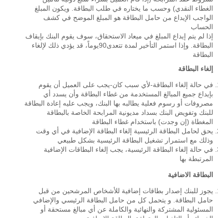
الغطاء النقدي) وحسب ما يختاره في طلب البطاقة. ويكون المبلغ
الواجب الإيداع من حامل البطاقة هو المبلغ الموضح في كشف
الحساب
إذا لم يتم إيداع المبلغ في ميعاد الاستحقاق، سوف يقوم البنك بإيقاف
البطاقة. وإذا استمر التأخير لمدة تتعدى90يوماً، قد يؤدي ذلك لإلغاء
البطاقة
إلغاء البطاقة
في حالة إلغاء البطاقة-لأي سبب كان-يجب على العميل أن يقوم
بإيداع جميع المبالغ المستخدمة من غطاء البطاقة وأن يسدد أي
مصروفات أو رسوم فعلية يطالبه بها البنك، ويجب عليه إعادة البطاقة
للبنك وتفويض البنك بسداد مديونية المرابحة الخاصة بالبطاقة
المغطاة (إن وجدت) باستخدام غطاء البطاقة
يحق لحامل البطاقة الرئيسية إلغاء البطاقة الإضافية في أي وقت
وذلك مع استمرار تشغيل البطاقة الرئيسية بشكل طبيعي
في حالة إلغاء البطاقة الرئيسية، يجب إلغاء البطاقات الإضافية
المرتبطة بها
البطاقة الاضافية
يجوز للبنك إصدار بطاقات إضافية للأشخاص المرشحين من قبل
حامل البطاقة. و يتحمل كل من حامل البطاقة الرئيسي والإضافي
المسئولية المشتركة والنهائية والكاملة عن أي مبالغ مستحقة أو