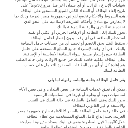
شهادات الإيداع ، الراتب أو أي ضمان آخر قبل مرور30يوما ً على
تاريخ إلغاء البطاقة أو السداد الكلي للمبلغ المستحق على البطاقة.
هذه الشروط والأحكام تخضع لقوانين جمهورية مصر العربية وذلك بما
لا يتعارض مع مبادئ وأحكام الشريعة الإسلامية على النحو الذي
تحدده هيئة الفتوى والرقابة الشرعية بالبنك
يجوز للبنك إلغاء البطاقة أو الإيقاف الجزئي أو الكلي أو تقييد
استخدام البطاقة، في أي وقت بدون إخطار لحامل البطاقة
يحتفظ البنك بحق الخصم أو تجميد أي من حسابات حامل البطاقة
بالبنك ، في أي وقت لإسترداد جميع المبالغ المستحقة على حامل
البطاقة بدون إشعار مسبق سواء البطاقة الأساسية أو الإضافية.
تظل البطاقة ملكية خاصة للبنك في جميع الأوقات وفي حالة الطلب
يتم إعادة كل أو أي من البطاقات المصدرة للتعامل على حساب
البطاقة للبنك.
يقر حامل البطاقة بعلمه وإلمامه وقبوله لما يلي
يمكن أن تعلق خدمات البطاقة في بعض البلدان، و في بعض الأيام
لمناسبات دينية أو وطنية أو غيرها في المناسبات الرسمية
يجوز للبنك وقف التعامل بالبطاقة في حالة الشك في النصب
والاستخدام غير القانوني للبطاقة
في حالة رغبة حامل البطاقة بالسفر لإلللأقامة خارج جمهورية مصر
العربية،يجب إيداع كامل المبالغ المستخدمة من غطاء البطاقة
خلال30يوما ً قبل المغادرة؛ وتفويض البنك بسداد مديونية المرابحة
الخاصة بالبطاقة (إن وجدت) باستخدام غطاء البطاقة