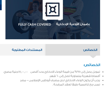
الخصائص
المستندات المطلوبة
الخصائص:
تمويل يصل إلى 95% من قيمة الوعاء الادخاري بحد أقصى 15,000,000 جنية مصري
أقساط شهرية متساوية تصل إلى 60 شهر.
يجب أن يكون الوعاء الادخاري لدى مصرف أبوظبى الإسلامى - مصر
نسب ربح تنافسية طبقًا لعقد المرابحة .