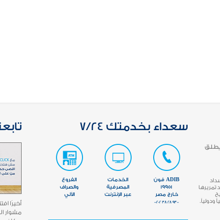
سعداء بخدمتك 7/24
تابعن
يطلق
ADIB فون
الخدمات
الفروع
سداد
تمريرها
19951
المصرفية
والصراف
مما يتيح
خارج مصر
عبر الإنترنت
الآلي
ودولياً.
9300 28 38 00202
مشوار ال