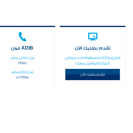
تقدم بطلبك الأن
ADIB فون
املئ بياناتك وسيقوم احد ممثلي
من داخل مصر
البنك بالتواصل معك
19951
من خارج مصر
تقدم بطلبك الأن
+219951