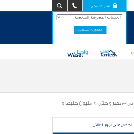
الإنترنت البنكي
الدخول / التسجيل
تمويل يصل إلى ٩٥٪‏ من مدخراتك في مصرف أبوظبي الإسلامي-مصر و حتى 15مليون جنيها و
احصل على تمويلك الأن