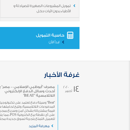
تمويل المشروعات الصغيرة للصيادلة و
الأطباء بدون اثبات دخل
حاسبة التمويل
ابدأ الأن
غرفة الأخبار
14
مصرف "أبوظبي الإسلامي – مصر" 
2020
أحدث وسائل الدفع الإلكتروني
أكتوبر
اللاتلامسية "BEAT"
"Beat" وسيلة دفع تعتمد على تكنولوجيا
المدفوعات اللاتلامسية، وتتيح لحاملها 
قيمة مشترياته بشكل آمن وسريع بمجرد 
على أى نقطة بيع الكترونية POS، 
للعميل التمتع بتجربة تسوق جديدة محلياً 
معرفة المزيد