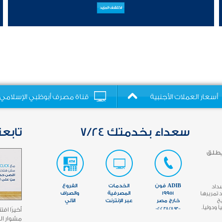
أسعار العملات الأجنبية
قناة مصرف أبوظبي الإسلامي
سعداء بخدمتك 7/24
تابعن
يطلق
ADIB فون
الخدمات
الفروع
سداد
تمريرها
19951
المصرفية
والصراف
مما يتيح
خارج مصر
عبر الإنترنت
الآلي
ودولياً.
9300 28 38 00202
مشوار ال