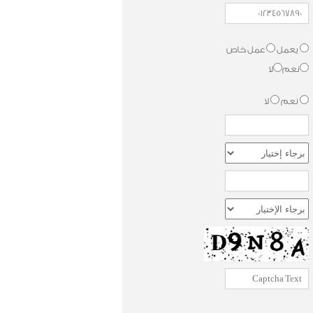
يعمل
عمل خاص
نعم
لا
نعم
لا