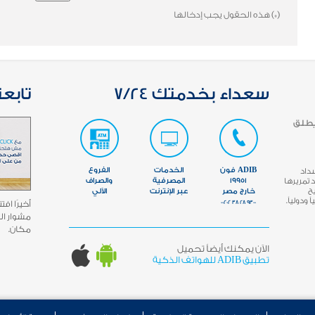
(*)
هذه الحقول يجب إدخالها
سعداء بخدمتك 7/24
تابعن
يطلق
ADIB فون
الخدمات
الفروع
سداد
تمريرها
19951
المصرفية
والصراف
مما يتيح
خارج مصر
عبر الإنترنت
الآلي
ودولياً.
9300 28 38 00202
مشوار ال
مكان.
الآن يمكنك أيضاً تحميل
تطبيق ADIB للهواتف الذكية