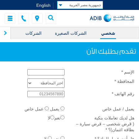
English
شخصي
الشركات الصغيرة
الشركات
ال
تقدم بطلبك الأن
الإسم
*
المحافظة
*
رقم الهاتف
*
يعمل / عمل خاص
يعمل
عمل خاص
هل لديك تعاملات بنكية
نعم
لا
( قرض شخصى – قرض سيارة –
بطاقة ائتمان)؟
*
هل أنت عميل للبنك؟
*
نعم
لا