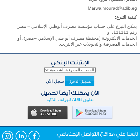
Marwa.mourad@adib.eg
كيفية التبرع:
يمكن التبرع على حساب مؤسسة مصرف أبوظبي الإسلامي – مصر
رقم 111111، أو
الخدمات الالكترونية (محفظة مصرف أبو ظبي الإسلامي –مصر)، أو
الخدمات المصرفية والتحويلات عبر الانترنت.
الإنترنت البنكي
سجل الأن
تسجيل الدخول
الآن يمكنك أيضاً تحميل
تطبيق ADIB للهواتف الذكية
تابعنا علي مواقع التواصل الإجتماعي