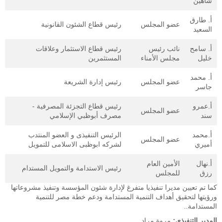
شاهين
أ. طارق
عضو المجلس
رئيس قطاع الشئون القانونية
السعيد
أ. سامح
نائب رئيس
رئيس قطاع الاستثمار وعلاقات
خليل
مجلس الأمناء
المستثمرين
أ. محمد
عضو المجلس
رئيس إدارة الشريعة
جاسر
أ.عمرو
رئيس قطاع التجزئة المصرفية -
عضو المجلس
سند
مصرف أبوظبي الإسلامي
أ.محمد
الرئيس التنفيذى و العضو المنتدب
عضو المجلس
أميري
لشركه ابوظبى الاسلامى للتمويل
أ.نهال
الأمين العام
رئيس الاستدامة والتمويل المستدام
رزق
للمجلس
كما تم تعيين مديرا تنفيذيا متفرغ لإدارة شئون المؤسسة وتنفيذ مشروعاتها
ورؤيتها لتحقيق أهداف التنمية المستدامة ودعم خطة مصر للتنمية
المستدامة..
المدير التنفيذي:
مروة مراد