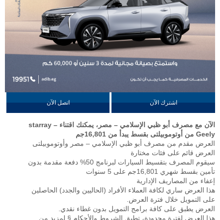
اشترك الآن
اتصل الآن
الآن مع مصرف أبو ظبي الإسلامي – مصر، يمكنك اقتناء starray –
Geely من أوتوموبيلتى بقسط يبدأ من 16,801جم
العرض مقدم من مصرف أبو ظبي الإسلامي – مصر وأوتوموبيلتى
العرض قائم على فئات مختارة
سيقوم المصرف بتقسيط السيارات لبرنامج 50% دفعة مقدمة بدون
تأمين بقسط شهري 16,801جم على 5 سنوات
إعفاء من المصاريف الإدارية
هذا العرض ساري لكافة العملاء الأفراد (الحاليين والجدد) الحاصلين
على التمويل خلال فترة العرض.
العرض يطبق على كافة برامج التمويل بدون غطاء نقدي.
هذا العرض لفترة محدودة، تطبق الشروط والأحكام § لمزيد من